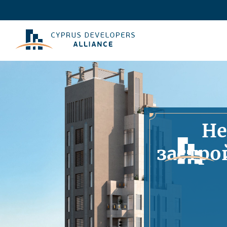
Не
застро