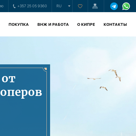
ию
+357 25 05 9360
RU
Ь
ПОКУПКА
ВНЖ И РАБОТА
О КИПРЕ
КОНТАКТЫ
 от
лоперов