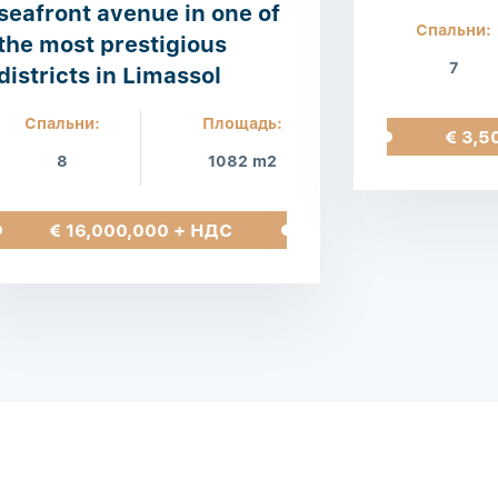
seafront avenue in one of
Спальни:
the most prestigious
7
districts in Limassol
Спальни:
Площадь:
€ 3,5
8
1082 m2
€ 16,000,000 + НДС