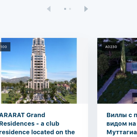
A100
A0230
ARARAT Grand
Виллы с
Residences - a club
видом на
residence located on the
Муттагиа