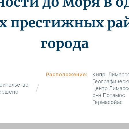
ности до моря в о
х престижных ра
города
Расположение:
Кипр, Лимасс
Географическ
оительство
центр Лимасс
ершено
р-н Потамос
Гермасойас