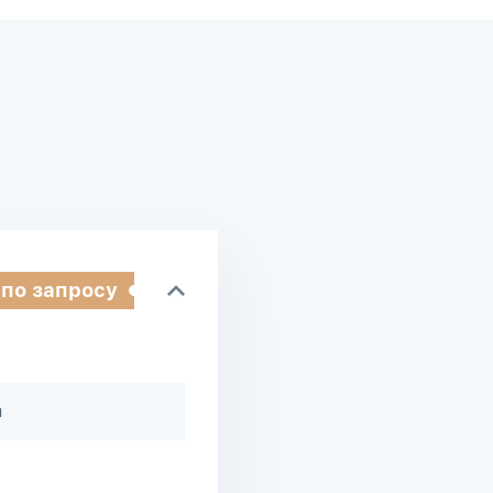
 по запросу
й