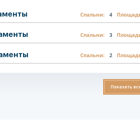
таменты
Спальни:
4
Площадь
таменты
Спальни:
3
Площадь
таменты
Спальни:
2
Площадь
Показать вс