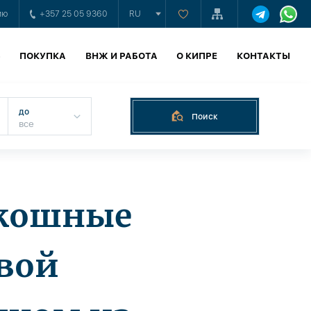
ию
+357 25 05 9360
RU
Ь
ПОКУПКА
ВНЖ И РАБОТА
О КИПРЕ
КОНТАКТЫ
до
Поиск
оскошные
вой