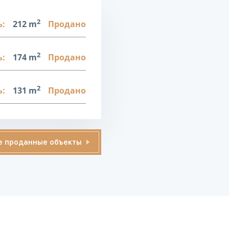
2
:
212 m
Продано
2
:
174 m
Продано
2
:
131 m
Продано
е проданные объекты