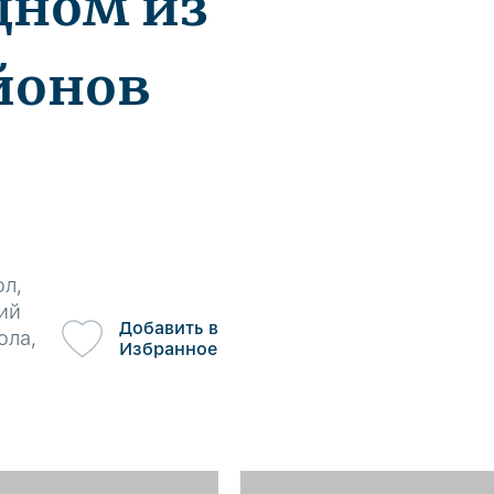
дном из
йонов
ол,
ий
Добавить в
ола,
Избранное