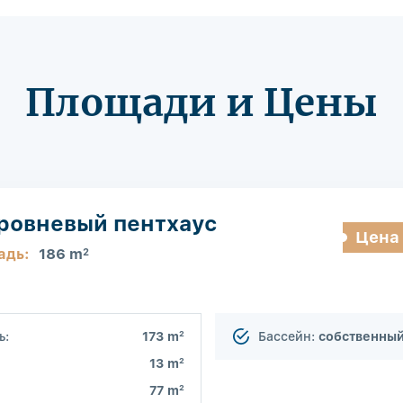
Площади и Цены
уровневый пентхаус
Цена
адь:
186 m
2
2
ь:
173 m
Бассейн:
собственны
2
13 m
2
77 m