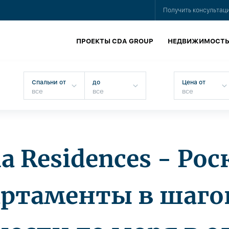
Получить консультац
ПРОЕКТЫ CDA GROUP
НЕДВИЖИМОСТ
Спальни от
до
Цена от
ia Residences - Р
артаменты в шаго