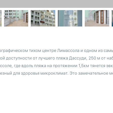
ографическом тихом центре Лимассола и одном из сам
ой доступности от лучшего пляжа Дассуди, 250 м от на
соле, где вдоль пляжа на протяжении 1,5км тянется эв
езный для здоровья микроклимат. Это замечательное ме