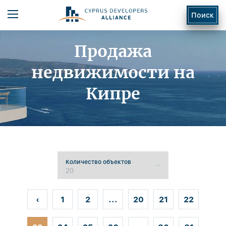
Поиск
Продажа
недвижимости на
Кипре
ь
Количество объектов
‹
1
2
...
20
21
22