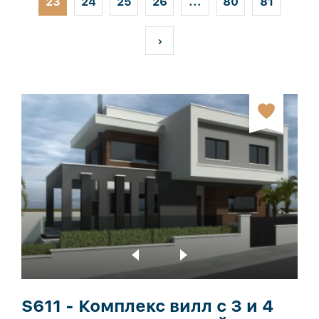
23
24
25
26
...
80
81
›
S611 - Комплекс вилл с 3 и 4