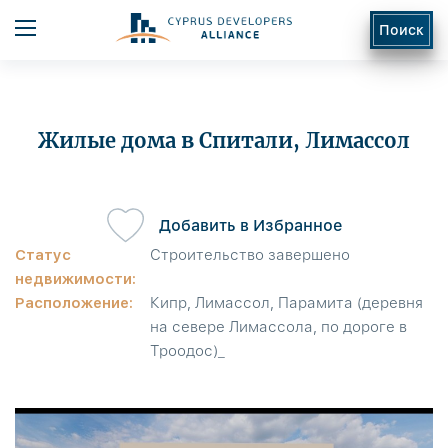
Поиск
Жилые дома в Спитали, Лимассол
Добавить в Избранное
ь
Статус
Строительство завершено
недвижимости:
Расположение:
Кипр, Лимассол, Парамита (деревня
на севере Лимассола, по дороге в
Троодос)_