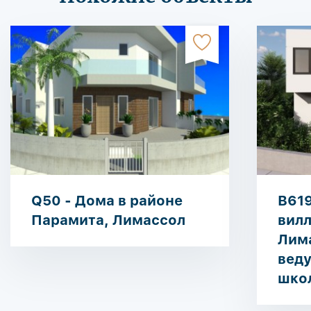
Q50 - Дома в районе
B619
Парамита, Лимассол
вилл
Лим
вед
шко