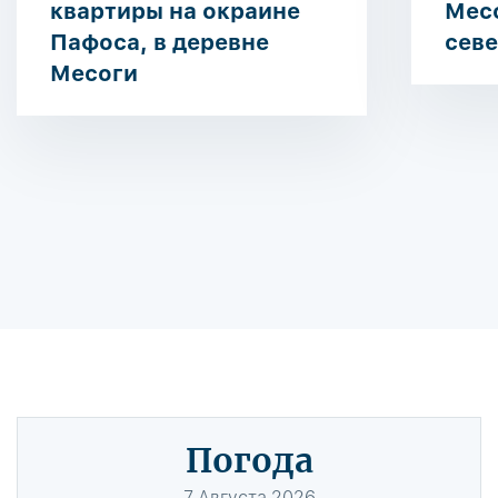
квартиры на окраине
Месо
Пафоса, в деревне
севе
Месоги
Погода
7
Августа
2026