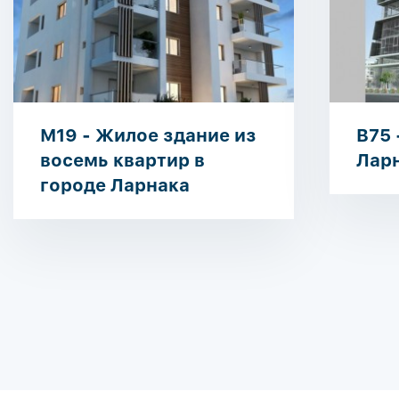
M19 - Жилое здание из
B75 
восемь квартир в
Лар
городе Ларнака