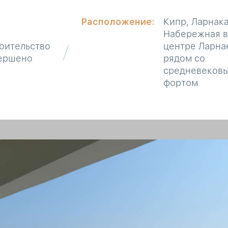
Расположение:
Кипр, Ларнака
Набережная 
оительство
центре Ларна
ершено
рядом со
средневеков
фортом