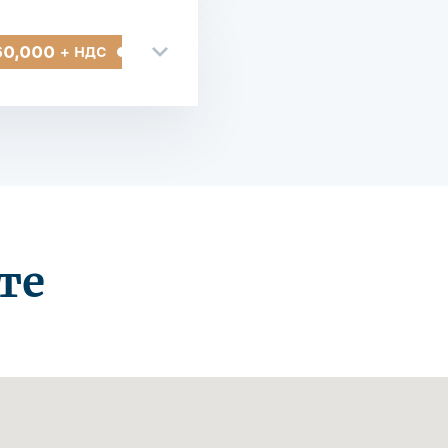
60,000
+ НДС
те