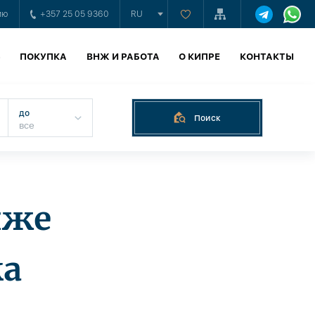
ию
+357 25 05 9360
RU
Ь
ПОКУПКА
ВНЖ И РАБОТА
О КИПРЕ
КОНТАКТЫ
до
Поиск
яже
ка