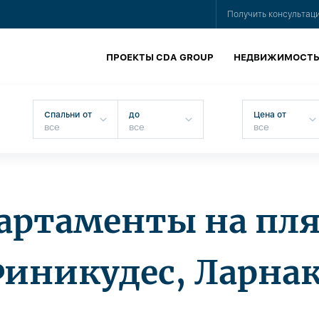
Получить консультац
ПРОЕКТЫ CDA GROUP
НЕДВИЖИМОСТ
Спальни от
до
Цена от
артаменты на пл
иникудес, Ларна