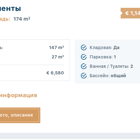
менты
€ 1,1
адь:
174 m
2
2
ь:
147 m
Кладовая:
Да
2
27 m
Парковка:
1
Ванная / Туалеты:
2
€ 6,580
Бассейн:
общий
 информация
ото, описания