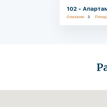
102 - Апарта
Спальни:
3
Площ
Р