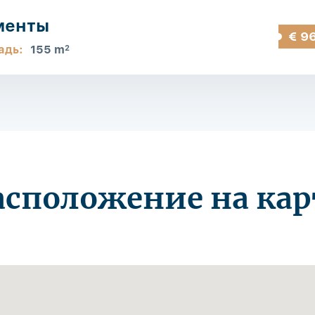
менты
€ 9
адь:
155 m
2
асположение на кар