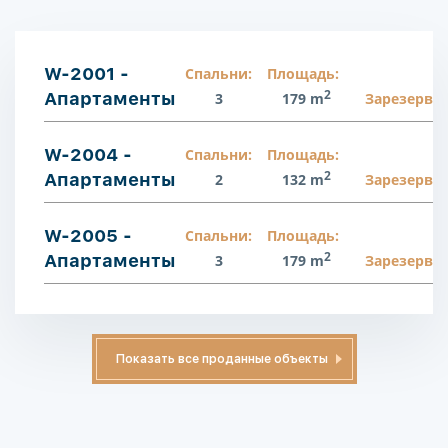
W-2001 -
Спальни:
Площадь:
2
Апартаменты
3
179 m
Зарезерви
W-2004 -
Спальни:
Площадь:
2
Апартаменты
2
132 m
Зарезерви
W-2005 -
Спальни:
Площадь:
2
Апартаменты
3
179 m
Зарезерви
Показать все проданные объекты