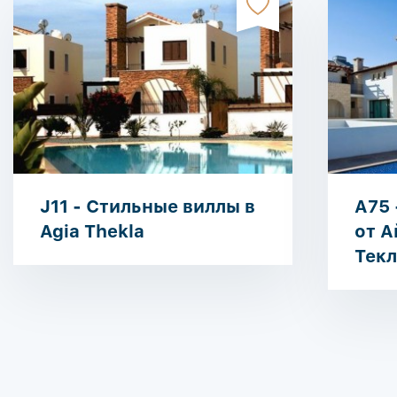
J11 - Стильные виллы в
A75 
Agia Thekla
от А
Текл