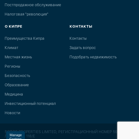
Постпродажное обслуживание
Налоговая "революция"
О КИПРЕ
КОНТАКТЫ
Преимущества Кипра
Контакты
Климат
Задать вопрос
Местная жизнь
Подобрать недвижимость
Регионы
Безопасность
Образование
Медицина
Инвестиционный потенциал
Новости
SOTOS PROPERTIES LIMITED, РЕГИСТРАЦИОННЫЙ НОМЕР 591,
Manage
ЛИЦЕНЗИЯ 118/E