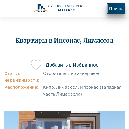
Поиск
Квартиры в Ипсонас, Лимассол
Добавить в Избранное
ь
Статус
Строительство завершено
недвижимости:
Расположение:
Кипр, Лимассол, Ипсонас (западная
часть Лимассола)