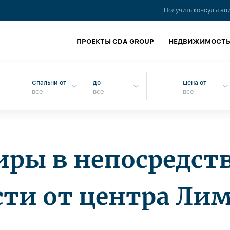
Получить консультац
ПРОЕКТЫ CDA GROUP
НЕДВИЖИМОСТ
Спальни от
до
Цена от
иры в непосредст
сти от центра Лим