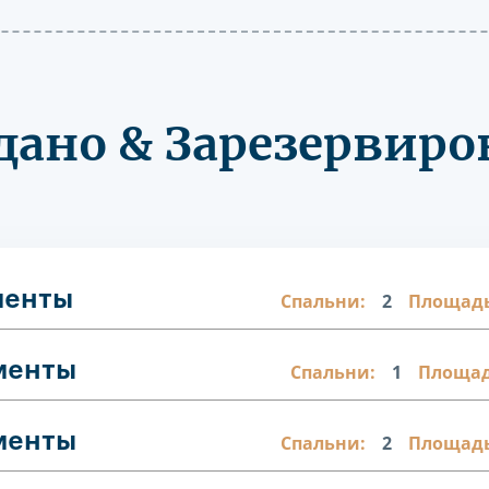
дано & Зарезервиро
менты
Спальни:
2
Площадь
менты
Спальни:
1
Площад
менты
Спальни:
2
Площадь