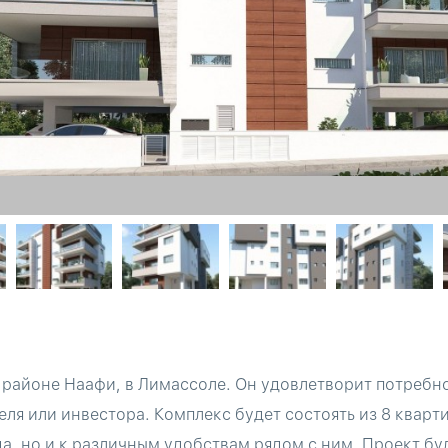
в районе Наафи, в Лимассоле. Он удовлетворит потребн
ля или инвестора. Комплекс будет состоять из 8 кварти
да, но и к различным удобствам рядом с ним. Проект бу