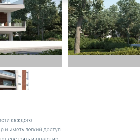
ости каждого
р и иметь легкий доступ
дет состоять из квартир