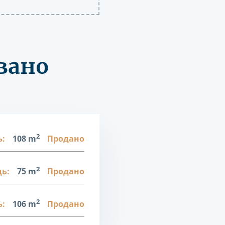
вано
2
:
108 m
Продано
2
ь:
75 m
Продано
2
:
106 m
Продано