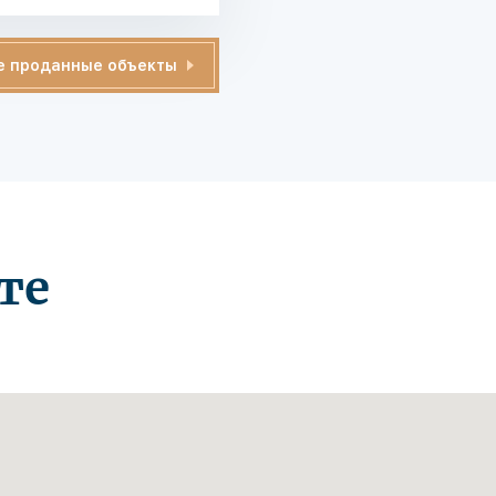
е проданные объекты
те