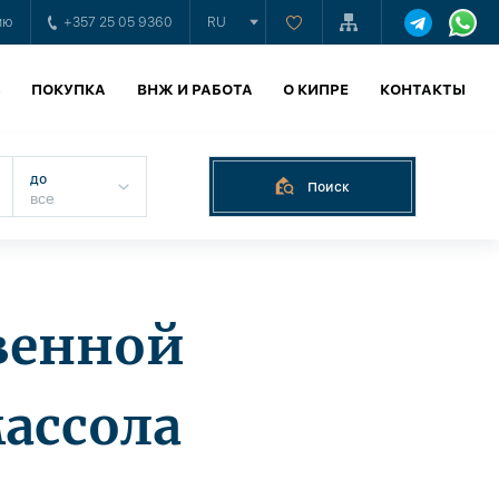
ию
+357 25 05 9360
RU
Ь
ПОКУПКА
ВНЖ И РАБОТА
О КИПРЕ
КОНТАКТЫ
до
Поиск
венной
ассола