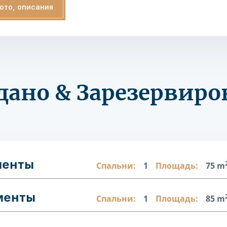
ото, описания
дано & Зарезервиро
менты
Спальни:
1
Площадь:
75 m
менты
Спальни:
1
Площадь:
85 m