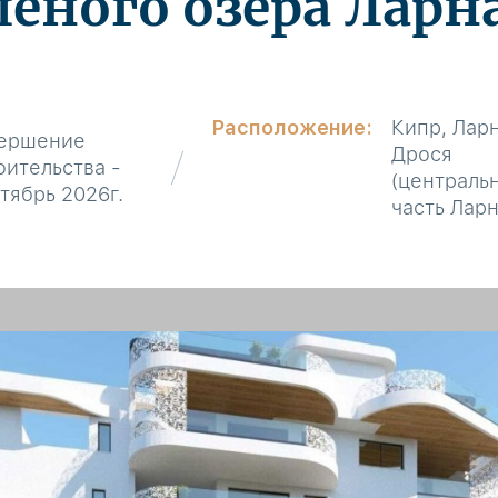
леного озера Ларн
Расположение:
Кипр, Ларн
ершение
Дрося
оительства -
(централь
тябрь 2026г.
часть Ларн