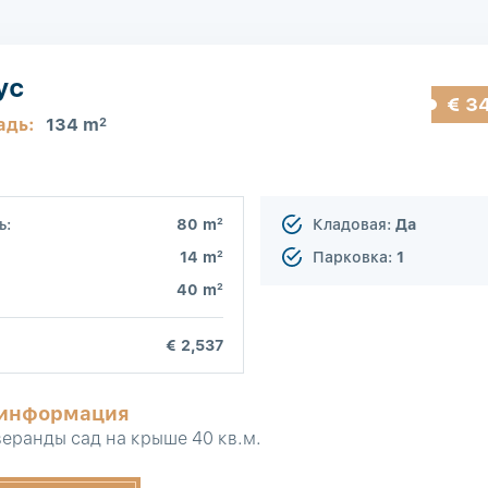
ус
€ 3
адь:
134 m
2
2
ь:
80 m
Кладовая:
Да
2
14 m
Парковка:
1
2
40 m
€ 2,537
 информация
веранды сад на крыше 40 кв.м.