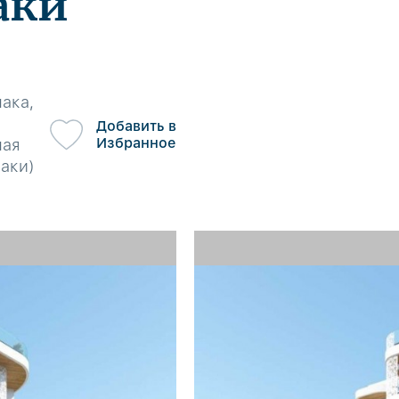
аки
ака,
Добавить в
Избранное
ная
аки)