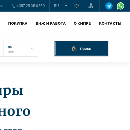
ию
+357 25 05 9360
RU
Ь
ПОКУПКА
ВНЖ И РАБОТА
О КИПРЕ
КОНТАКТЫ
до
Поиск
иры
ного