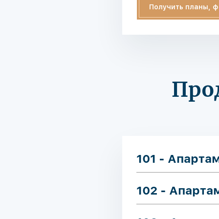
Получить планы, ф
Про
101 - Апарта
102 - Апарта