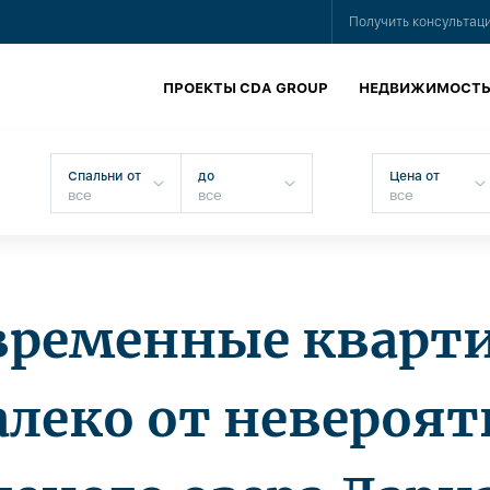
Получить консультац
ПРОЕКТЫ CDA GROUP
НЕДВИЖИМОСТ
Спальни от
до
Цена от
временные кварт
алеко от невероят