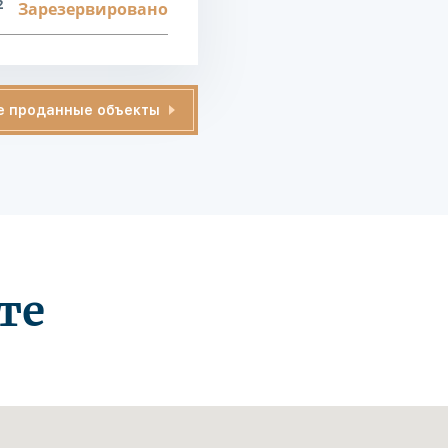
2
Зарезервировано
е проданные объекты
те