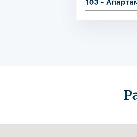
103 - Апарт
Р