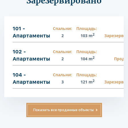
Зарезервировано
101 -
Спальни:
Площадь:
2
Апартаменты
2
103 m
Зарезерви
102 -
Спальни:
Площадь:
2
Апартаменты
2
104 m
Прода
104 -
Спальни:
Площадь:
2
Апартаменты
3
121 m
Зарезерви
Показать все проданные объекты