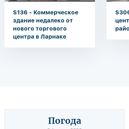
S136 - Коммерческое
S306
здание недалеко от
цен
нового торгового
рай
центра в Ларнаке
Погода