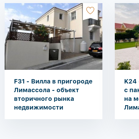
F31 - Вилла в пригороде
K24 
Лимассола - объект
с п
вторичного рынка
на м
недвижимости
Лим