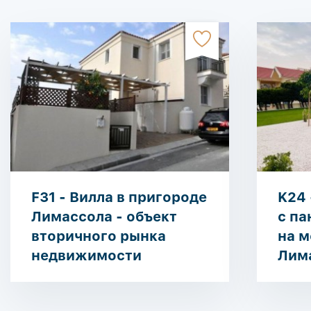
F31 - Вилла в пригороде
K24 
Лимассола - объект
с п
вторичного рынка
на м
недвижимости
Лим