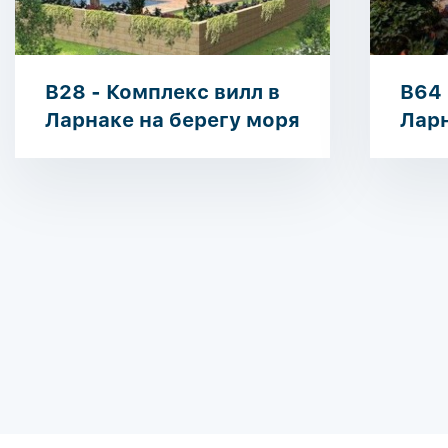
B28 - Комплекс вилл в
B64 
Ларнаке на берегу моря
Ларн