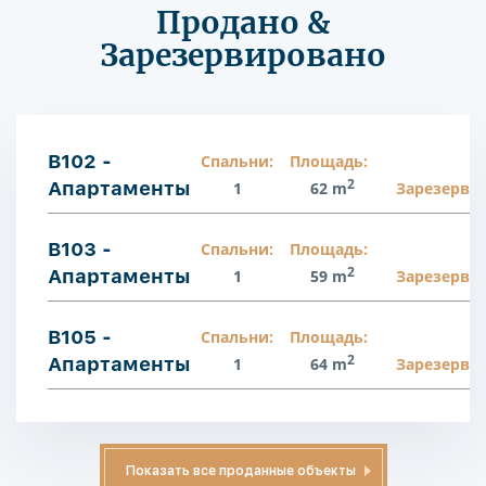
Продано &
Зарезервировано
B102 -
Спальни:
Площадь:
2
Апартаменты
1
62 m
Зарезерви
B103 -
Спальни:
Площадь:
2
Апартаменты
1
59 m
Зарезерви
B105 -
Спальни:
Площадь:
2
Апартаменты
1
64 m
Зарезерви
Показать все проданные объекты