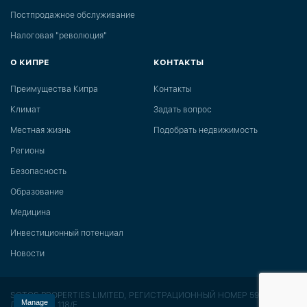
Постпродажное обслуживание
Налоговая "революция"
О КИПРЕ
КОНТАКТЫ
Преимущества Кипра
Контакты
Климат
Задать вопрос
Местная жизнь
Подобрать недвижимость
Регионы
Безопасность
Образование
Медицина
Инвестиционный потенциал
Новости
SOTOS PROPERTIES LIMITED, РЕГИСТРАЦИОННЫЙ НОМЕР 591,
Manage
ЛИЦЕНЗИЯ 118/E