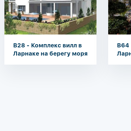
B28 - Комплекс вилл в
B64 
Ларнаке на берегу моря
Ларн