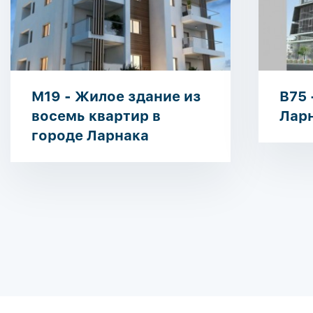
M19 - Жилое здание из
B75 
восемь квартир в
Лар
городе Ларнака