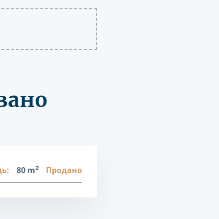
вано
2
ь:
80 m
Продано