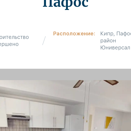
Пафос
Расположение:
Кипр, Пафо
оительство
район
ершено
Юниверсал