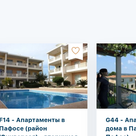
F14 - Апартаменты в
G44 - Ап
Пафосе (район
дома в П