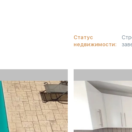
Статус
Стр
недвижимости:
зав