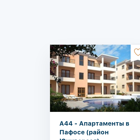
A44 - Апартаменты в
Пафосе (район