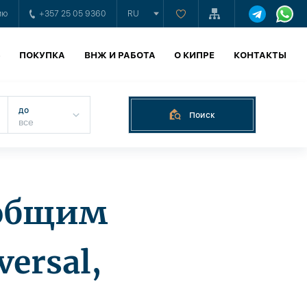
ию
+357 25 05 9360
RU
Ь
ПОКУПКА
ВНЖ И РАБОТА
О КИПРЕ
КОНТАКТЫ
до
Поиск
 общим
ersal,