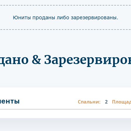
Юниты проданы либо зарезервированы.
дано & Зарезервиро
менты
Спальни:
2
Площад