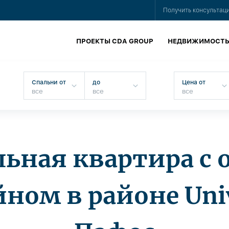
Получить консультац
ПРОЕКТЫ CDA GROUP
НЕДВИЖИМОСТ
Спальни от
до
Цена от
льная квартира с
йном в районе Univ