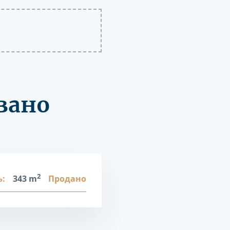
вано
2
:
343 m
Продано