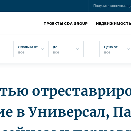
Получить консультац
ПРОЕКТЫ CDA GROUP
НЕДВИЖИМОСТ
Спальни от
до
Цена от
тью отреставрир
ие в Универсал, Па