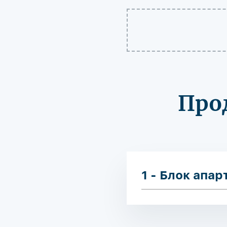
Про
1 - Блок апа