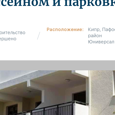
ссейном и парков
Расположение:
Кипр, Пафо
оительство
район
ершено
Юниверсал