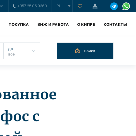
ию
+357 25 05 9360
RU
Ь
ПОКУПКА
ВНЖ И РАБОТА
О КИПРЕ
КОНТАКТЫ
до
Поиск
ованное
фос с