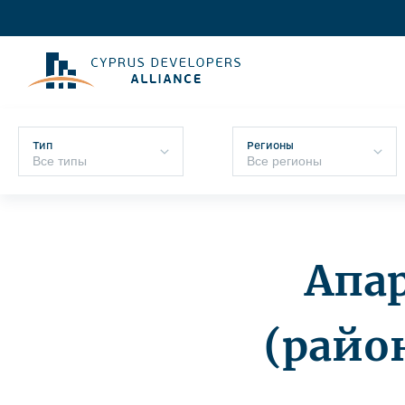
Тип
Регионы
Апа
(райо