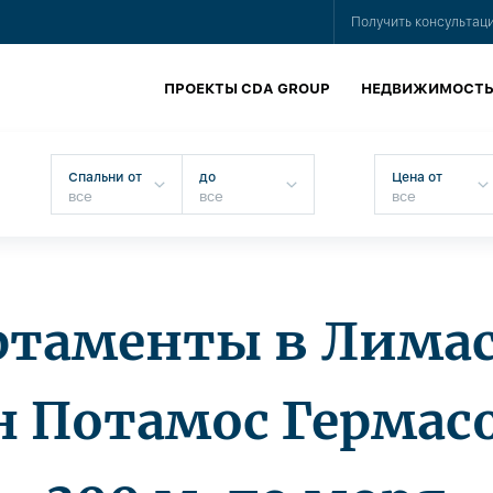
Получить консультац
ПРОЕКТЫ CDA GROUP
НЕДВИЖИМОСТ
Спальни от
до
Цена от
ртаменты в Лимас
н Потамос Гермасо