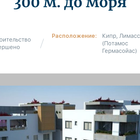
300 м. до моря
Расположение:
Кипр, Лимас
оительство
(Потамос
ершено
Гермасойас)