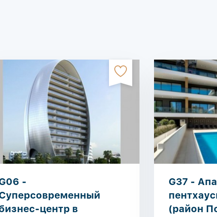
G06 -
G37 - Ап
Суперсовременный
пентхаус
бизнес-центр в
(район П