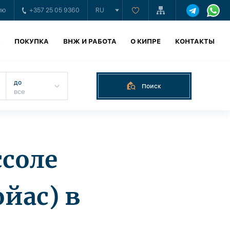
ию
+357 25 05 9360
RU
Ь
ПОКУПКА
ВНЖ И РАБОТА
О КИПРЕ
КОНТАКТЫ
до
Поиск
соле
йас) в