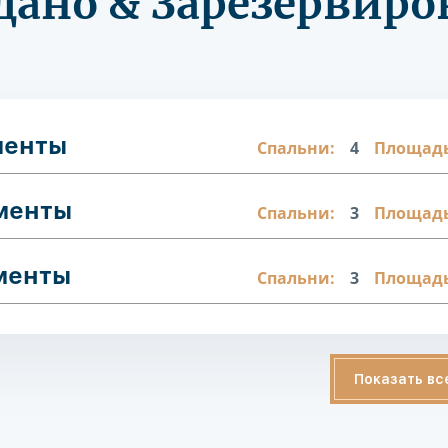
дано & Зарезервиро
менты
Спальни:
4
Площадь
аменты
Спальни:
3
Площадь
аменты
Спальни:
3
Площадь
Показать вс