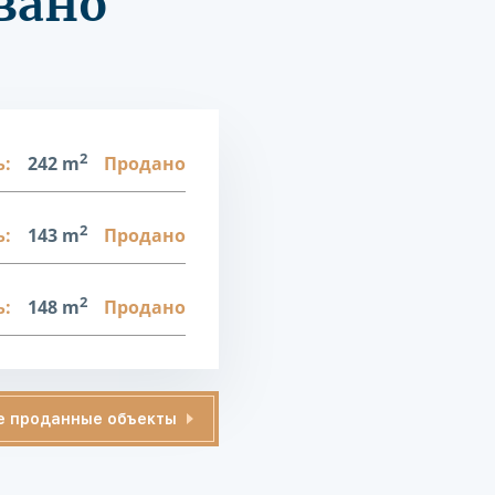
вано
2
:
242 m
Продано
2
:
143 m
Продано
2
:
148 m
Продано
е проданные объекты