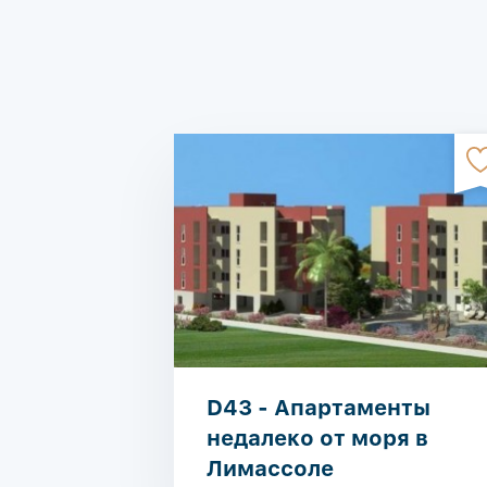
D43 - Апартаменты
недалеко от моря в
Лимассоле