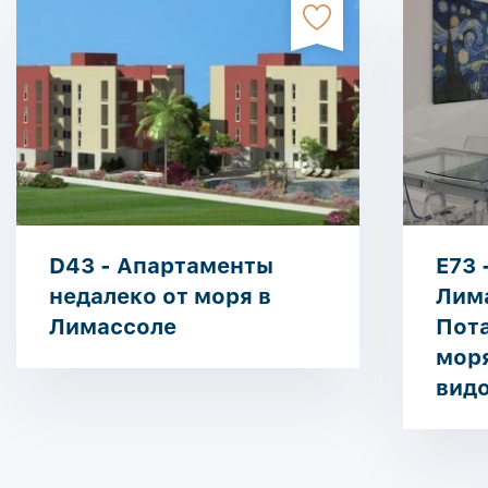
D43 - Апартаменты
E73 
недалеко от моря в
Лим
Лимассоле
Пота
моря
видо