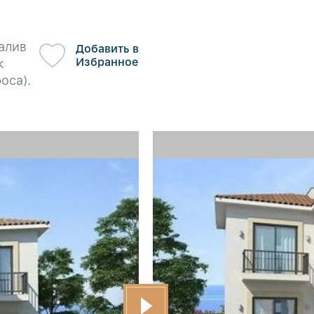
алив
Добавить в
Избранное
к
оса).