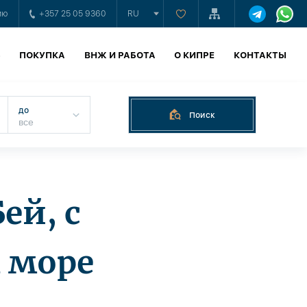
ию
+357 25 05 9360
RU
Ь
ПОКУПКА
ВНЖ И РАБОТА
О КИПРЕ
КОНТАКТЫ
до
Поиск
ей, с
 море