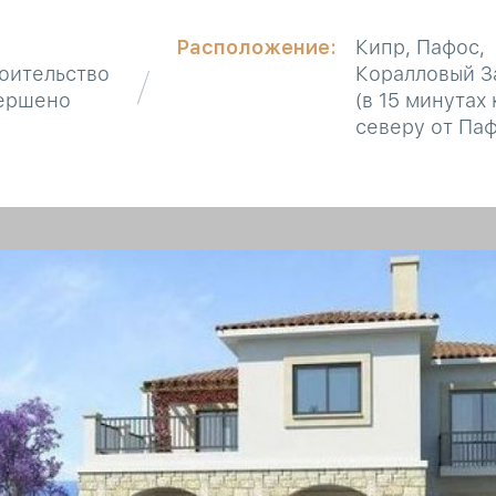
Расположение:
Кипр, Пафос,
оительство
Коралловый З
ершено
(в 15 минутах 
северу от Паф