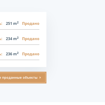
2
:
251 m
Продано
2
:
234 m
Продано
2
:
236 m
Продано
е проданные объекты