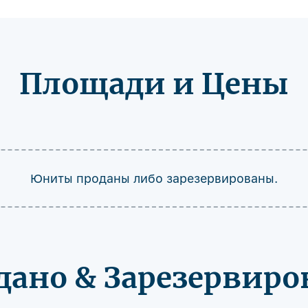
Площади и Цены
Юниты проданы либо зарезервированы.
дано & Зарезервиро