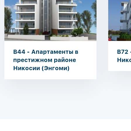
B44 - Апартаменты в
B72 
престижном районе
Ник
Никосии (Энгоми)