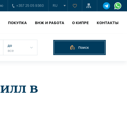
ию
+357 25 05 9360
RU
Ь
ПОКУПКА
ВНЖ И РАБОТА
О КИПРЕ
КОНТАКТЫ
до
Поиск
илл в