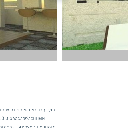
трах от древнего города
ый и расслабленный
агара для качественного