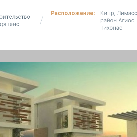
Расположение:
Кипр, Лимасс
оительство
район Агиос
ершено
Тихонас