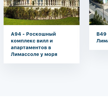
A94 - Роскошный
B49 
комплекс вилл и
Лим
апартаментов в
Лимассоле у моря