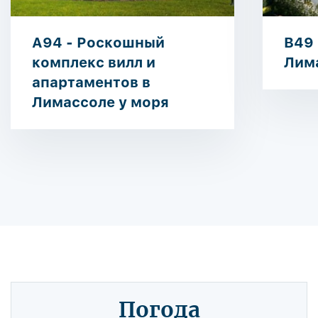
A94 - Роскошный
B49 
комплекс вилл и
Лим
апартаментов в
Лимассоле у моря
Погода