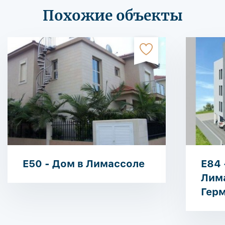
Похожие объекты
E50 - Дом в Лимассоле
E84 
Лим
Гер