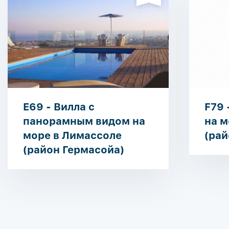
E69 - Вилла с
F79 
панорамным видом на
на м
море в Лимассоле
(рай
(район Гермасойа)