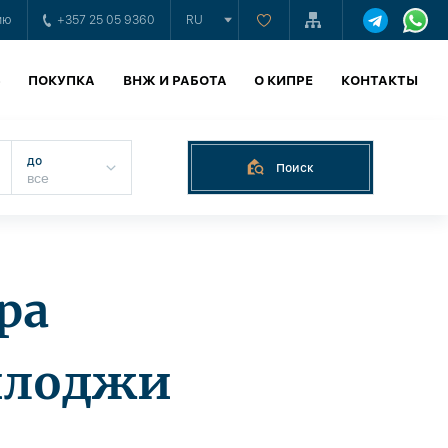
ию
+357 25 05 9360
RU
Ь
ПОКУПКА
ВНЖ И РАБОТА
О КИПРЕ
КОНТАКТЫ
до
Поиск
ра
илоджи