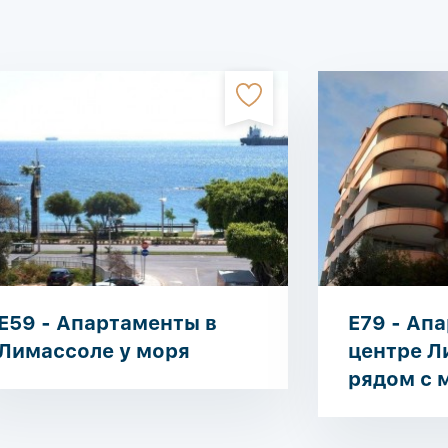
E59 - Апартаменты в
E79 - Ап
Лимассоле у моря
центре Л
рядом с 