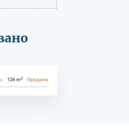
вано
2
:
126 m
Продано