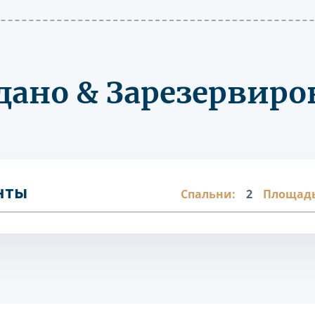
дано & Зарезервиро
нты
Спальни:
2
Площадь