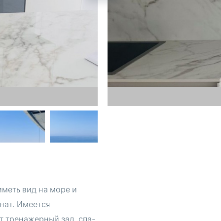
меть вид на море и
мнат. Имеется
т тренажерный зал, спа-