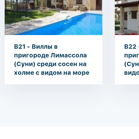
B21 - Виллы в
B22 
пригороде Лимассола
при
(Суни) среди сосен на
(Сун
холме с видом на море
видо