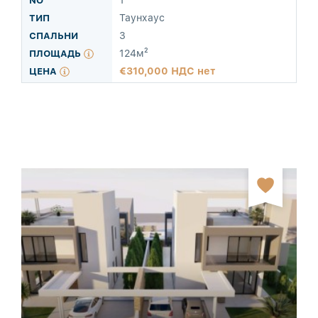
1
Таунхаус
3
124м²
310,000 НДС нет