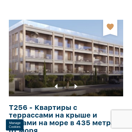
T256 - Квартиры с
террассами на крыше и
видами на море в 435 метрах
Manage
Cookies
от моря