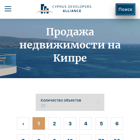
Поиск
Продажа
недвижимости на
Кипре
ь
Количество объектов
‹
1
2
3
4
5
6