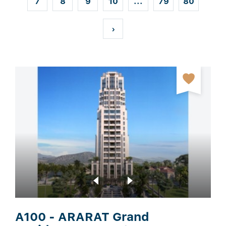
7
8
9
10
...
79
80
›
A100 - ARARAT Grand