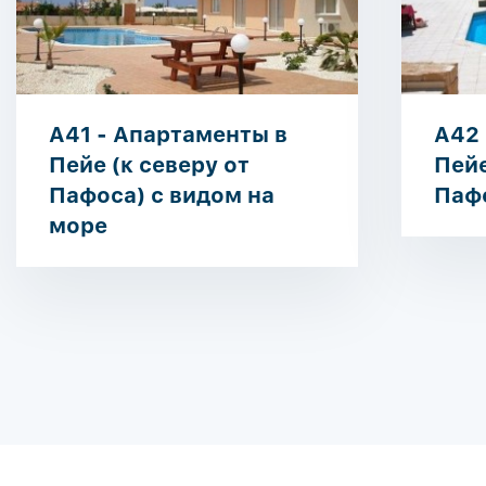
A41 - Апартаменты в
A42 
Пейе (к северу от
Пейе
Пафоса) с видом на
Паф
море