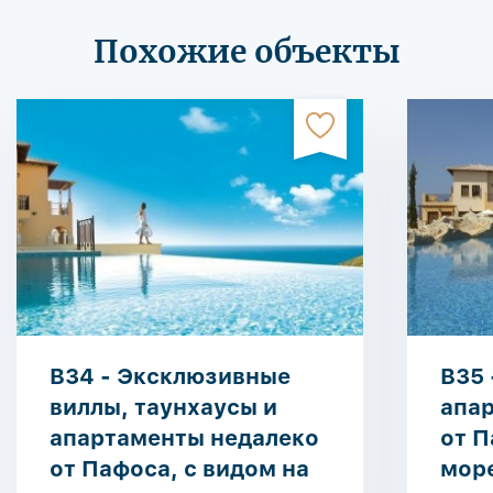
Похожие объекты
B34 - Эксклюзивные
B35 
виллы, таунхаусы и
апа
апартаменты недалеко
от П
от Пафоса, с видом на
мор