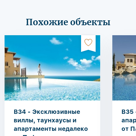
Похожие объекты
B34 - Эксклюзивные
B35 
виллы, таунхаусы и
апа
апартаменты недалеко
от П