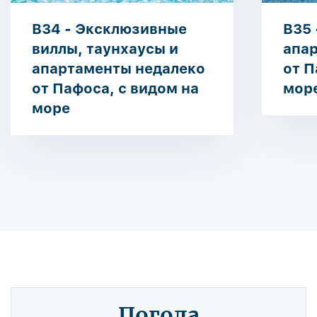
B34 - Эксклюзивные
B35 
виллы, таунхаусы и
апа
апартаменты недалеко
от П
от Пафоса, с видом на
мор
море
Погода