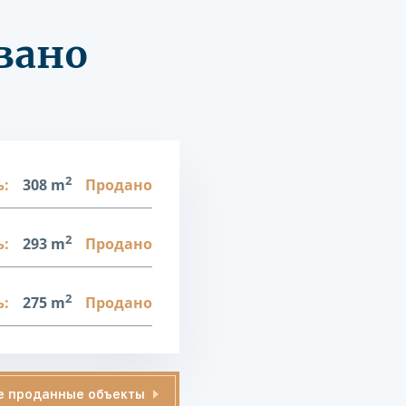
вано
2
:
308 m
Продано
2
:
293 m
Продано
2
:
275 m
Продано
е проданные объекты