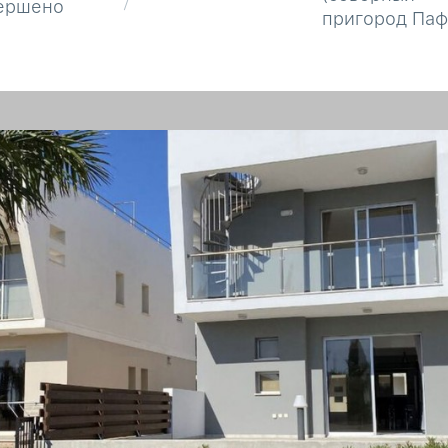
ершено
пригород Паф