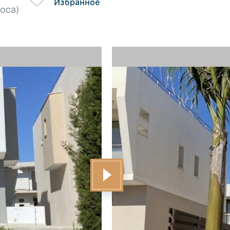
Избранное
оса)