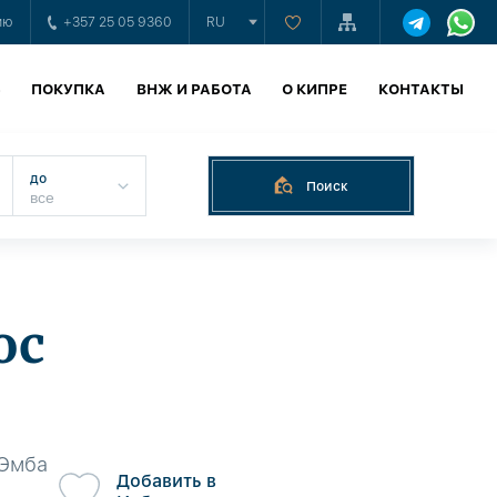
ию
+357 25 05 9360
RU
Ь
ПОКУПКА
ВНЖ И РАБОТА
О КИПРЕ
КОНТАКТЫ
до
Поиск
ос
 Эмба
Добавить в