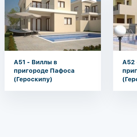
A51 - Виллы в
A52 
пригороде Пафоса
при
(Героскипу)
(Гер