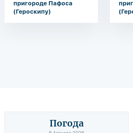
пригороде Пафоса
при
(Героскипу)
(Гер
Погода