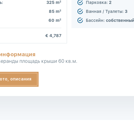
2
ь:
325 m
Парковка:
2
2
85 m
Ванная / Туалеты:
3
2
60 m
Бассейн:
собственны
€ 4,787
 информация
веранды площадь крыши 60 кв.м.
ото, описания