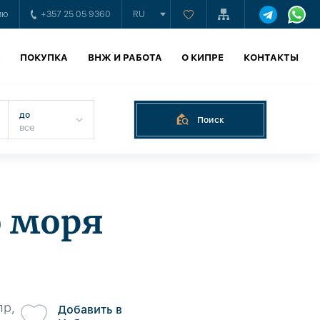
ию
+357 25 05 9360
RU
Ь
ПОКУПКА
ВНЖ И РАБОТА
О КИПРЕ
КОНТАКТЫ
до
Поиск
о моря
пр,
Добавить в