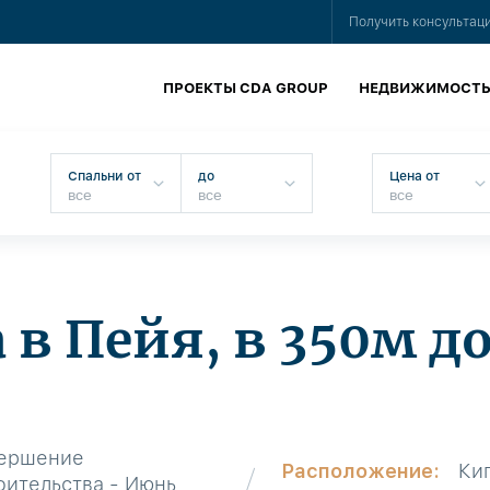
Получить консультац
ПРОЕКТЫ CDA GROUP
НЕДВИЖИМОСТ
Спальни от
до
Цена от
 в Пейя, в 350м д
ершение
Расположение:
Ки
оительства - Июнь