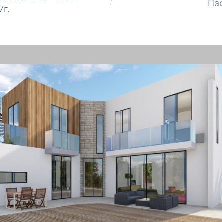
Па
7г.