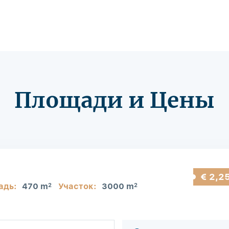
Площади и Цены
€ 2,2
адь:
470 m
Участок:
3000 m
2
2