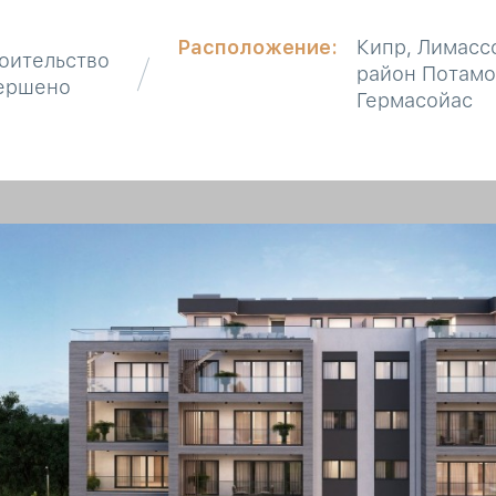
Расположение:
Кипр, Лимасс
оительство
район Потамо
ершено
Гермасойас