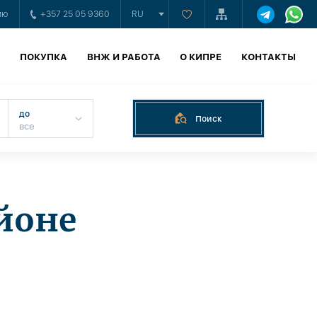
ию
+357 25 05 9360
RU
Ь
ПОКУПКА
ВНЖ И РАБОТА
О КИПРЕ
КОНТАКТЫ
до
Поиск
йоне