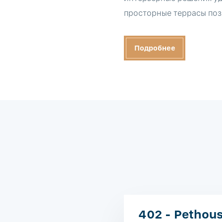
просторные террасы позв
Подробнее
402 - Pethou