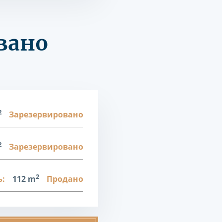
вано
2
Зарезервировано
2
Зарезервировано
2
:
112 m
Продано