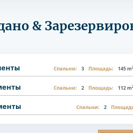
дано & Зарезервиро
менты
Спальни:
3
Площадь:
145 m
менты
Спальни:
2
Площадь:
112 m
аменты
Спальни:
2
Площадь