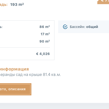
адь:
193 m
2
2
ь:
86 m
Бассейн:
общий
2
17 m
2
90 m
€ 4,026
 информация
еранды сад на крыше 81.4 кв.м.
ото, описания