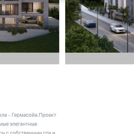
ола - Гермасойа.Проект
амые элегантные
ы с собственным спа и