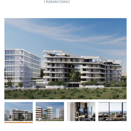
Гермасойас