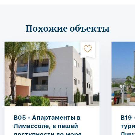
Похожие объекты
B05 - Апартаменты в
B19 
Лимассоле, в пешей
тури
доступности до моря
Лим