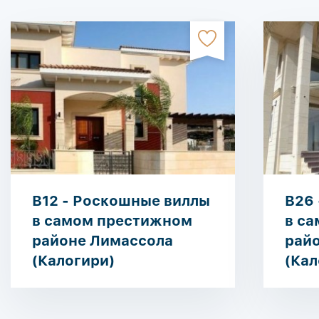
B12 - Роскошные виллы
B26 
в самом престижном
в с
районе Лимассола
рай
(Калогири)
(Кал