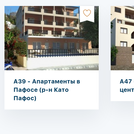
A39 - Апартаменты в
A47 
Пафосе (р-н Като
цен
Пафос)