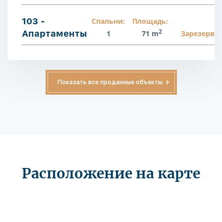
103 -
Спальни:
Площадь:
2
Апартаменты
1
71 m
Зарезерви
Показать все проданные объекты
Расположение на карте