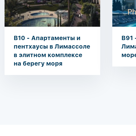
B10 - Апартаменты и
B91 
пентхаусы в Лимассоле
Лима
в элитном комплексе
мор
на берегу моря