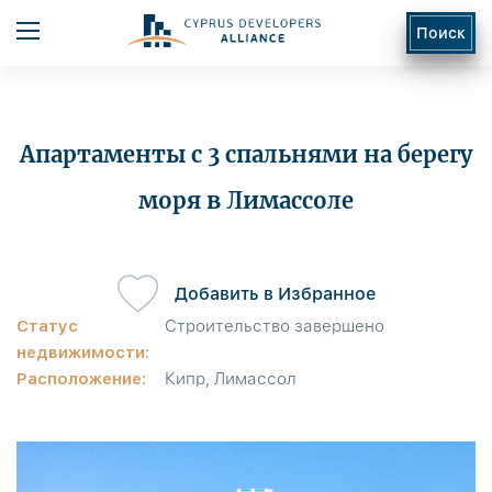
Поиск
Апартаменты с 3 спальнями на берегу
моря в Лимассоле
ь
Добавить в Избранное
Статус
Строительство завершено
недвижимости:
Расположение:
Кипр, Лимассол