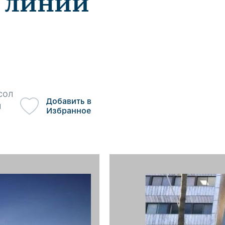
й линии
сол
Добавить в
я
Избранное