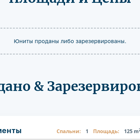
Юниты проданы либо зарезервированы.
дано & Зарезервиро
менты
Спальни:
1
Площадь:
125 m