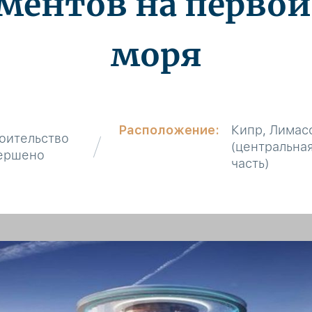
ментов на перво
моря
Расположение:
Кипр, Лимас
оительство
(центральна
ершено
часть)