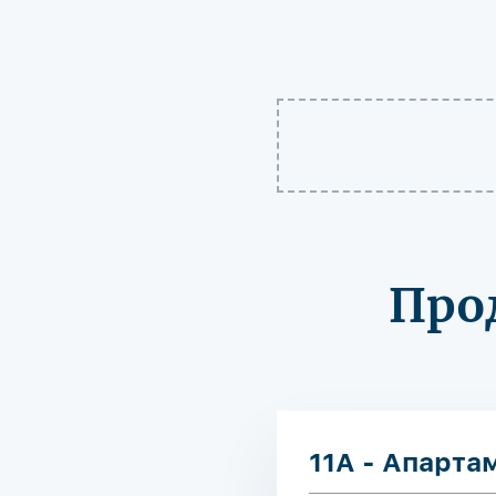
Про
11A - Апарта