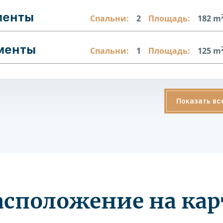
менты
Спальни:
2
Площадь:
182 m
аменты
Спальни:
1
Площадь:
125 m
Показать вс
асположение на кар