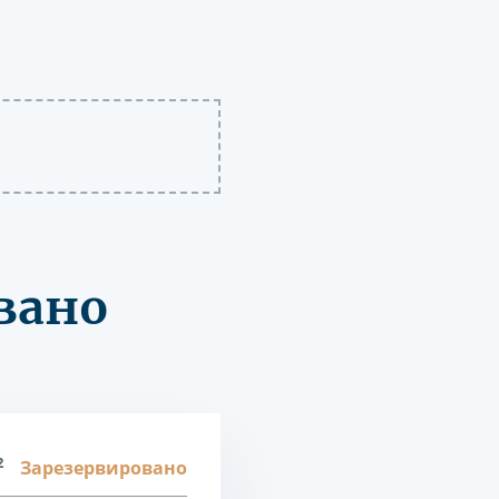
вано
2
Зарезервировано