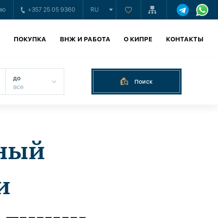
ию
+357 25 05 9360
RU
Ь
ПОКУПКА
ВНЖ И РАБОТА
О КИПРЕ
КОНТАКТЫ
до
Поиск
ный
и