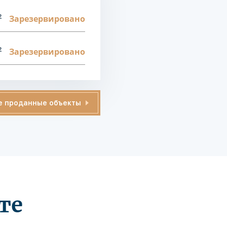
2
Зарезервировано
2
Зарезервировано
е проданные объекты
те