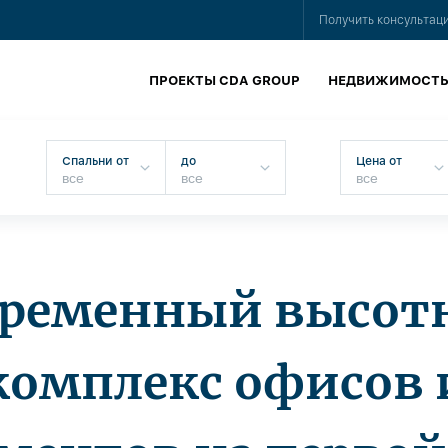
Получить консультац
ПРОЕКТЫ CDA GROUP
НЕДВИЖИМОСТ
Спальни от
до
Цена от
временный высот
комплекс офисов 