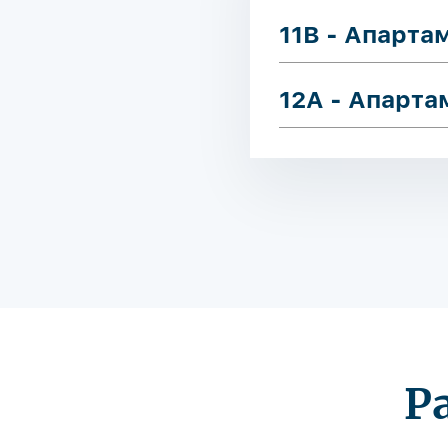
11B - Апарта
12A - Апарт
Р