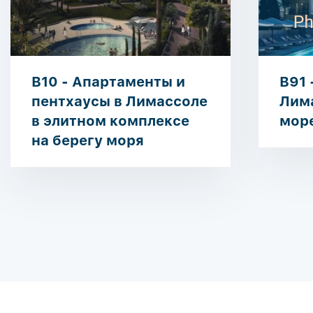
B10 - Апартаменты и
B91 
пентхаусы в Лимассоле
Лима
в элитном комплексе
мор
на берегу моря