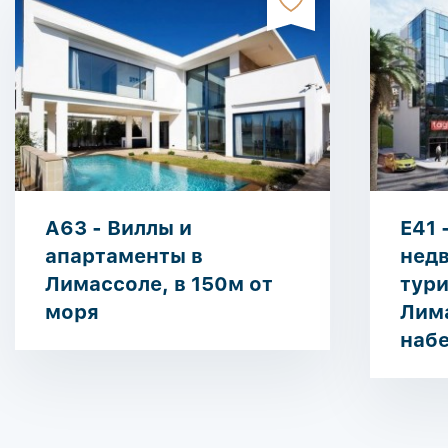
A63 - Виллы и
E41 
апартаменты в
нед
Лимассоле, в 150м от
тур
моря
Лим
наб