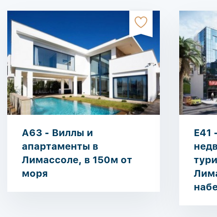
A63 - Виллы и
E41 
апартаменты в
нед
Лимассоле, в 150м от
тур
моря
Лим
наб