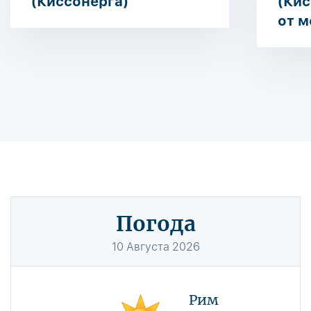
(Киссонерга)
(Кис
от м
Погода
10
Августа
2026
Рим